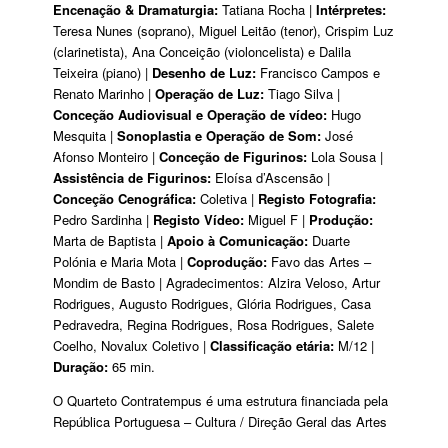
Encenação & Dramaturgia:
Tatiana Rocha |
Intérpretes:
Teresa Nunes (soprano), Miguel Leitão (tenor), Crispim Luz
(clarinetista), Ana Conceição (violoncelista) e Dalila
Teixeira (piano) |
Desenho de Luz:
Francisco Campos e
Renato Marinho |
Operação de Luz:
Tiago Silva |
Conceção Audiovisual e Operação de vídeo:
Hugo
Mesquita |
Sonoplastia e Operação de Som:
José
Afonso Monteiro |
Conceção de Figurinos:
Lola Sousa |
Assistência de Figurinos:
Eloísa d’Ascensão |
Conceção Cenográfica:
Coletiva |
Registo Fotografia:
Pedro Sardinha |
Registo Vídeo:
Miguel F |
Produção:
Marta de Baptista |
Apoio à Comunicação:
Duarte
Polónia e Maria Mota |
Coprodução:
Favo das Artes –
Mondim de Basto | Agradecimentos: Alzira Veloso, Artur
Rodrigues, Augusto Rodrigues, Glória Rodrigues, Casa
Pedravedra, Regina Rodrigues, Rosa Rodrigues, Salete
Coelho, Novalux Coletivo |
Classificação etária:
M/12 |
Duração:
65 min.
O Quarteto Contratempus é uma estrutura financiada pela
República Portuguesa – Cultura / Direção Geral das Artes