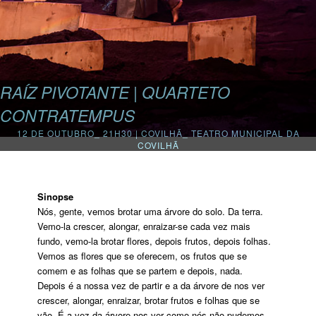
RAÍZ PIVOTANTE | QUARTETO
CONTRATEMPUS
12 DE OUTUBRO_ 21H30 | COVILHÃ_ TEATRO MUNICIPAL DA
COVILHÃ
Sinopse
Nós, gente, vemos brotar uma árvore do solo. Da terra.
Vemo-la crescer, alongar, enraizar-se cada vez mais
fundo, vemo-la brotar flores, depois frutos, depois folhas.
Vemos as flores que se oferecem, os frutos que se
comem e as folhas que se partem e depois, nada.
Depois é a nossa vez de partir e a da árvore de nos ver
crescer, alongar, enraizar, brotar frutos e folhas que se
vão. É a vez da árvore nos ver como nós não pudemos